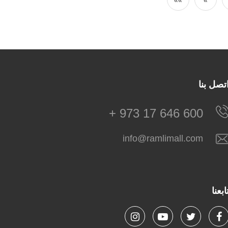
»»
»
تصل بنا
+ 973 17 646 600
info@ramlimall.com
ابعنا