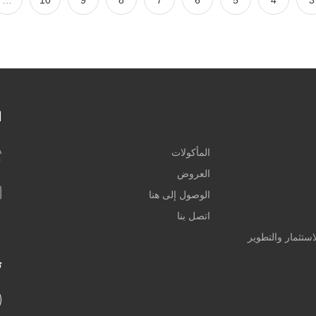
…
10
9
8
7
6
5
4
3
ا
المأكولات
العروض
الوصول إلى هنا
اتصل بنا
ستثمار والتطوير
ت